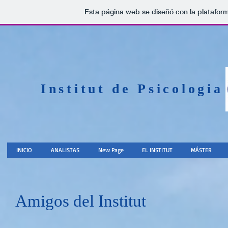
Esta página web se diseñó con la platafor
Institut de Psicologia
INICIO
ANALISTAS
New Page
EL INSTITUT
MÁSTER
Amigos del Institut