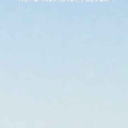
© 2015 Institut de Psicologia Analítica C.G. Jung de Barcelona